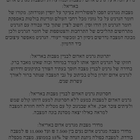
מידע המלא על גרניט אדום למצבות וכמה עולות המצבות מגרניט אדום 
מצבות מגרניט הפכו לפופולריות בעיקר על יופיין ועמידותן. מקורו של 
חומר הגרניט על כל גווניו מכל רחבי העולם ומדינות בולטות באספקת 
חומר הגרניט הן הודו וסין. חשוב לציין שתוך כדי עבודה עם הגרניט 
מתרחשים תהליכים של התרחבות והצטופפות של חומר הגרניט ולכן 
מבונה המצבה נדרשים ניסיון רב ומכשור ייעודי. הגרניט מאפשר עיצובים 
חוזקו של הגרניט הופך אותו לעמיד במיוחד וכזה שאינו מאבד ברק. 
בחירה של גרניט לבניין מצבה חוסך בעתיד הצורך בתיקונים וחידוש. 
לגרניט אדום יתרון בולט בכיתוב על גבי המצבה שנותר ברור לאורך 
גרניט האדום למצבות כמעט ללא חסרונות למעט היותו קולט שמש 
ולעיתים צובר אבק, אלא שבניגוב קל עם מטלית לחה חוזרת המצבה 
מחירי מצבה מגרניט אדום נעים בין 7.500 ₪ ועד 11.000 ₪ למצבה 
בודדת. למצבה כפולה ניתנת הנחה של 15% בממוצע. מצבה מכפלה 